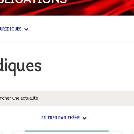
IENCE
E
URIDIQUES
diques
FILTRER PAR THÈME