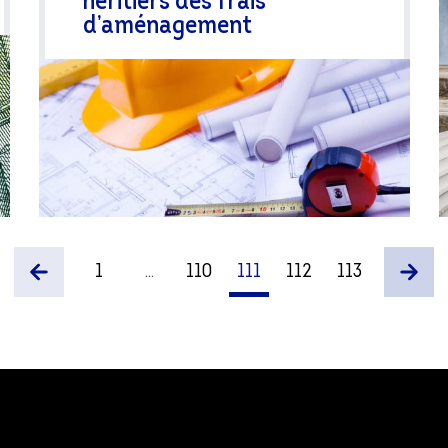
héritiers des frais
d’aménagement
1
...
110
111
112
113