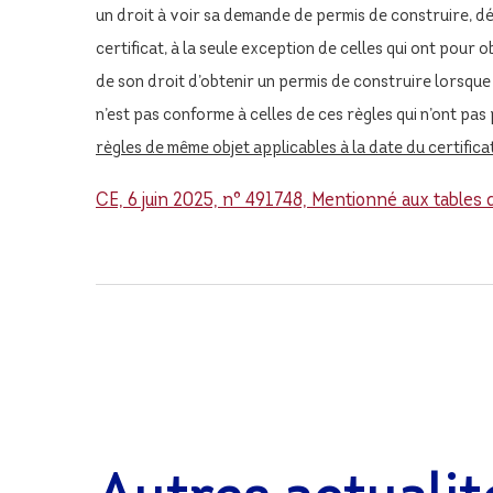
un droit à voir sa demande de permis de construire, dé
certificat, à la seule exception de celles qui ont pour o
de son droit d’obtenir un permis de construire lorsque 
n’est pas conforme à celles de ces règles qui n’ont pas 
règles de même objet applicables à la date du certific
CE, 6 juin 2025, n° 491748, Mentionné aux tables 